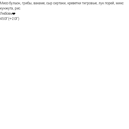
Мисо бульон, грибы, вакаме, сыр сиртаки, креветки тигровые, лук порей, микс
кунжута, рис.
Любовь❤️
450Г(+-20Г)