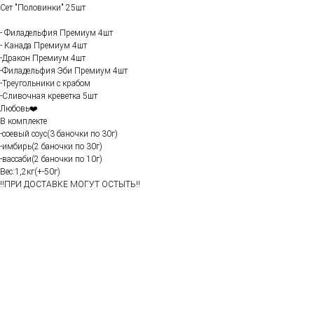
Сет "Половинки" 25шт
- Филадельфия Премиум 4шт
- Канада Премиум 4шт
-Дракон Премиум 4шт
-Филадельфия Эби Премиум 4шт
-Треугольники с крабом
-Сливочная креветка 5шт
Любовь❤️
В комплекте
-соевый соус(3 баночки по 30г)
-имбирь(2 баночки по 30г)
-вассаби(2 баночки по 10г)
Вес:1,2кг(+-50г)
‼️ПРИ ДОСТАВКЕ МОГУТ ОСТЫТЬ‼️